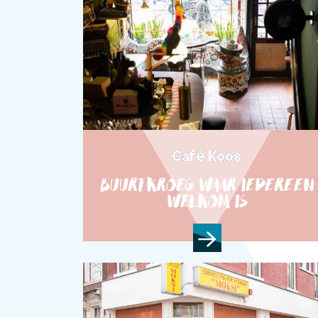
Café Koos
BUURTKROEG WAAR IEDEREEN
WELKOM IS