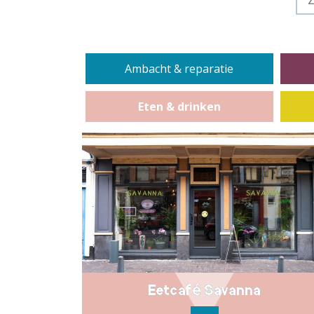
Ambacht & reparatie
Eten & drinken
Eetcafé Savanna