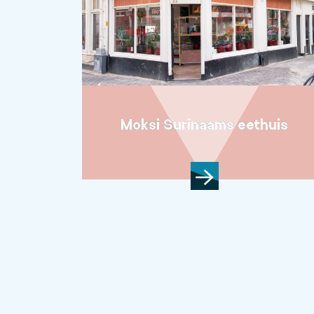
Moksi Surinaams eethuis