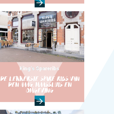
King’s Spareribs
DE LEKKERSTE SPARE RIBS VAN
DEN HAAG, MAASSLUIS EN
OMGEVING