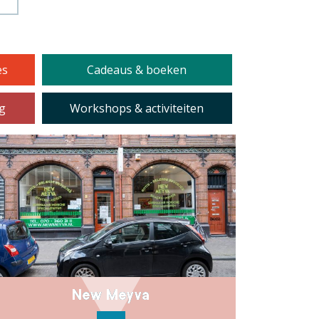
es
Cadeaus & boeken
ng
Workshops & activiteiten
New Meyva