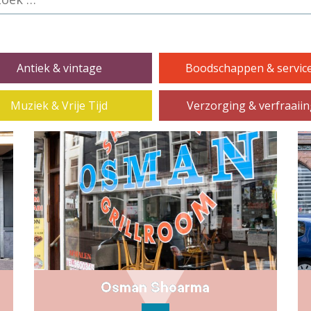
Antiek & vintage
Boodschappen & servic
Muziek & Vrije Tijd
Verzorging & verfraaii
Osman Shoarma